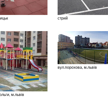
ицьк
стрий
вул.порохова, м.львів
ольги, м.львів