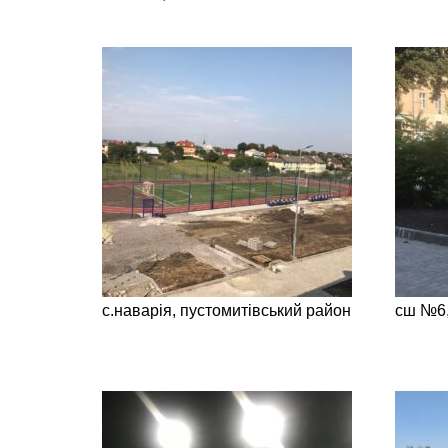
с.наварія, пустомитівський район
сш №6,