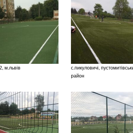
, м.львів
с.пикуловичі, пустомитівськи
район