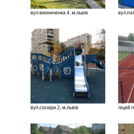
вул.винниченка 4, м.львів
вул.пат
вул.сосюри 2, м.львів
ліцей 