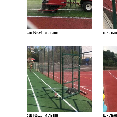
сш №54, м.львів
шкільни
сш №13, м.львів
шкільн