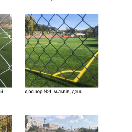
й
дюсшор №4, м.львів, день