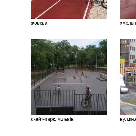
жовква
хмельн
скейт-парк, м.львів
вул.кн.