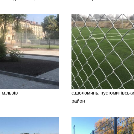
 м.львів
с.шоломинь, пустомитівськи
район