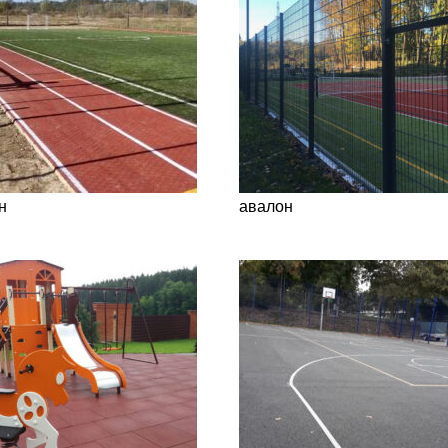
н
авалон