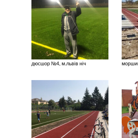
дюсшор №4, м.львів ніч
морши