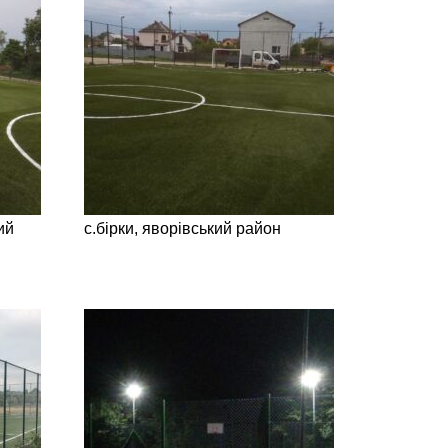
й
с.бірки, яворівський район