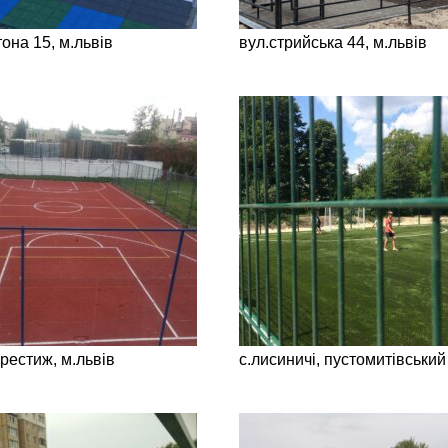
она 15, м.львів
вул.стрийська 44, м.львів
престиж, м.львів
с.лисиничі, пустомитівський