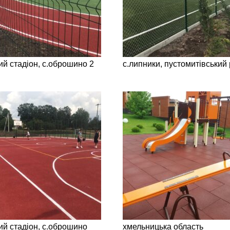
й стадіон, с.оброшино 2
с.липники, пустомитівський 
ий стадіон, с.оброшино
хмельницька область