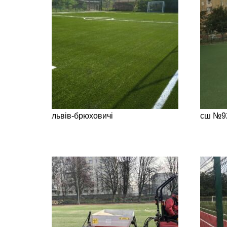
львів-брюховичі
сш №92