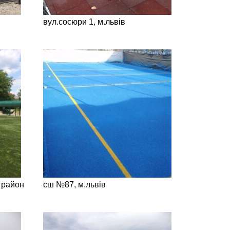
вул.сосюри 1, м.львів
 район
сш №87, м.львів