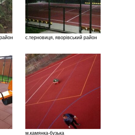
район
с.терновиця, яворівський район
м.камянка-бузька